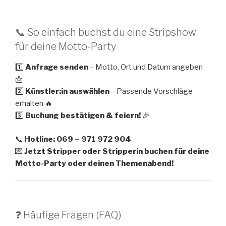
📞 So einfach buchst du eine Stripshow
für deine Motto-Party
1️⃣
Anfrage senden
– Motto, Ort und Datum angeben
📩
2️⃣
Künstler:in auswählen
– Passende Vorschläge
erhalten 🔥
3️⃣
Buchung bestätigen & feiern!
🎉
📞
Hotline: 069 – 971 972 904
💌
Jetzt Stripper oder Stripperin buchen für deine
Motto-Party oder deinen Themenabend!
❓ Häufige Fragen (FAQ)