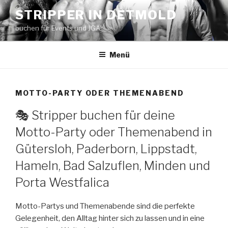
Zum
STRIPPER IN DETMOLD
Inhalt
buchen für Events und JGA!
springen
Menü
MOTTO-PARTY ODER THEMENABEND
🎭 Stripper buchen für deine
Motto-Party oder Themenabend in
Gütersloh, Paderborn, Lippstadt,
Hameln, Bad Salzuflen, Minden und
Porta Westfalica
Motto-Partys und Themenabende sind die perfekte
Gelegenheit, den Alltag hinter sich zu lassen und in eine