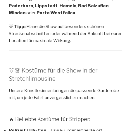
Paderborn
,
Lippstadt
,
Hameln
,
Bad Salzuflen
,
Minden
oder
Porta Westfalica
.
💡
Tipp:
Plane die Show auf besonders schönen
Streckenabschnitten oder während der Ankunft bei eurer
Location für maximale Wirkung.
👔👗 Kostüme für die Show in der
Stretchlimousine
Unsere Künstler:innen bringen die passende Garderobe
mit, um jede Fahrt unvergesslich zu machen:
🔥 Beliebte Kostüme für Stripper:
Polizist / US-Cop
– Law & Order auf heiße Art