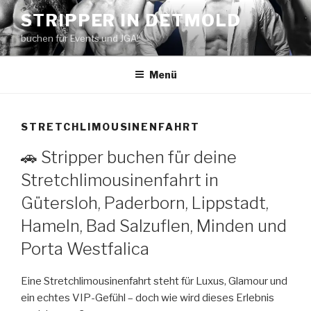
Zum
STRIPPER IN DETMOLD
Inhalt
buchen für Events und JGA!
springen
Menü
STRETCHLIMOUSINENFAHRT
🚗 Stripper buchen für deine
Stretchlimousinenfahrt in
Gütersloh, Paderborn, Lippstadt,
Hameln, Bad Salzuflen, Minden und
Porta Westfalica
Eine Stretchlimousinenfahrt steht für Luxus, Glamour und
ein echtes VIP-Gefühl – doch wie wird dieses Erlebnis