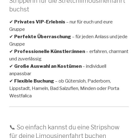
Stripperin für die Stretchlimousinenfahrt
buchst
✔
Privates VIP-Erlebnis
– nur für euch und eure
Gruppe
✔
Perfekte Überraschung
– für jeden Anlass und jede
Gruppe
✔
Professionelle Künstler:innen
– erfahren, charmant
und zuverlässig
✔
Große Auswahl an Kostümen
– individuell
anpassbar
✔
Flexible Buchung
– ob Gütersloh, Paderborn,
Lippstadt, Hameln, Bad Salzuflen, Minden oder Porta
Westfalica
📞 So einfach kannst du eine Stripshow
für deine Limousinenfahrt buchen