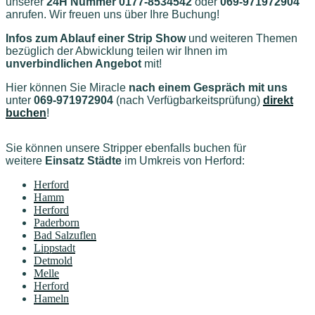
unserer
24H Nummer 0177-8534542
oder
069-971972904
anrufen. Wir freuen uns über Ihre Buchung!
Infos zum Ablauf einer Strip Show
und weiteren Themen
bezüglich der Abwicklung teilen wir Ihnen im
unverbindlichen Angebot
mit!
Hier können Sie Miracle
nach einem Gespräch mit uns
unter
069-971972904
(nach Verfügbarkeitsprüfung)
direkt
buchen
!
Sie können unsere Stripper ebenfalls buchen für
weitere
Einsatz Städte
im Umkreis von Herford
:
Herford
Hamm
Herford
Paderborn
Bad Salzuflen
Lippstadt
Detmold
Melle
Herford
Hameln